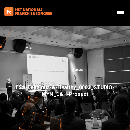
FSA-Delicious-&-Healthy_0003_STUDIO-
MYN_D&H-Product