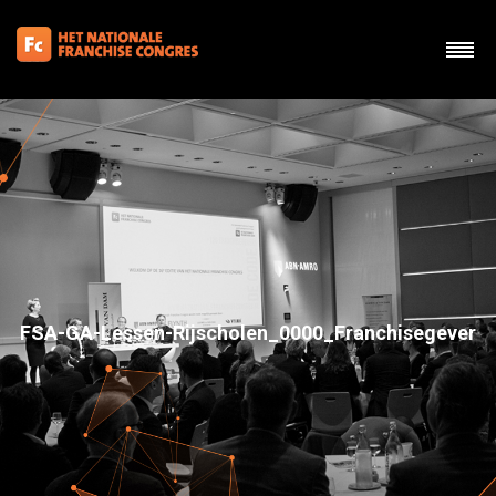
FSA-GA-Lessen-Rijscholen_0000_Franchisegever